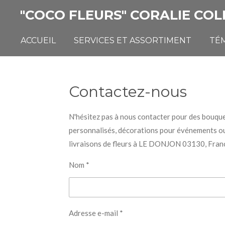
Passer
"COCO FLEURS" CORALIE COL
au
contenu
ACCUEIL
SERVICES ET ASSORTIMENT
TÉ
principal
Contactez-nous
N'hésitez pas à nous contacter pour des bouqu
personnalisés, décorations pour événements o
livraisons de fleurs à LE DONJON 03130, Fran
Nom *
Adresse e-mail *