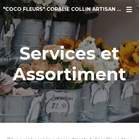
Passer
"COCO FLEURS" CORALIE COLLIN ARTISAN FLEURISTE
au
contenu
principal
Services et
Assortiment